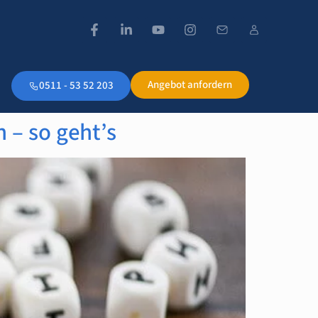
Angebot anfordern
0511 - 53 52 203
 – so geht’s