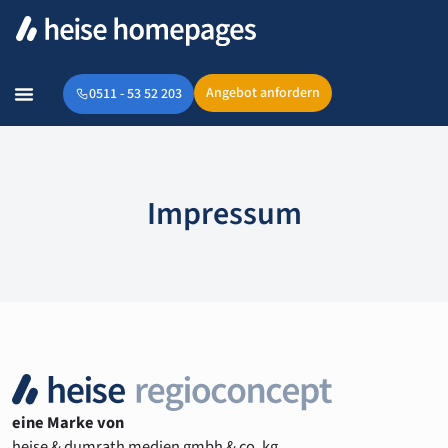
Angebot anfordern
0511 - 53 52 203
Impressum
eine Marke von
heise & dumrath medien gmbh & co. kg