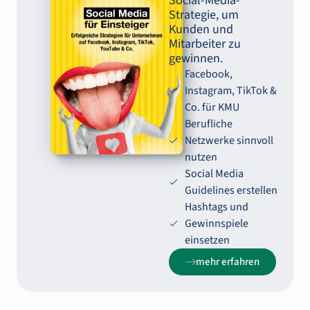
Social-Media-
Strategie, um
Kunden und
Mitarbeiter zu
gewinnen.
Facebook,
Instagram, TikTok &
Co. für KMU
Berufliche
Netzwerke sinnvoll
nutzen
Social Media
Guidelines erstellen
Hashtags und
Gewinnspiele
einsetzen
mehr erfahren