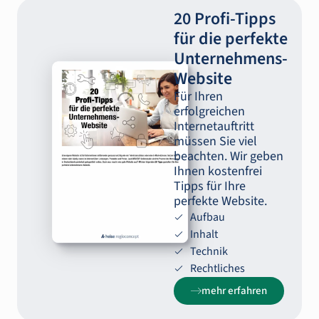
20 Profi-Tipps
für die perfekte
Unternehmens-
Website
Für Ihren
erfolgreichen
Internetauftritt
müssen Sie viel
beachten. Wir geben
Ihnen kostenfrei
Tipps für Ihre
perfekte Website.
Aufbau
Inhalt
Technik
Rechtliches
mehr erfahren