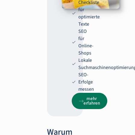
Checkliste
für
optimierte
Texte
SEO
für
Online-
Shops
Lokale
Suchmaschinenoptimierun
SEO-
Erfolge
messen
mehr
erfahren
Warum