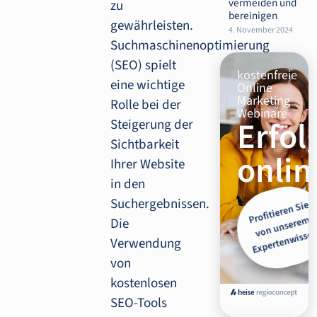
vermeiden und
zu
bereinigen
gewährleisten.
4. November 2024
Suchmaschinenoptimierung
(SEO) spielt
kostenfreie
eine wichtige
Online
Marketing
Rolle bei der
Webinare
Erfol
Steigerung der
Sichtbarkeit
onlin
Ihrer Website
in den
Suchergebnissen.
Pr
ofitiere
n
Sie
n
u
nsere
Ex
perte
n
wisse
m
Die
n
Verwendung
von
kostenlosen
SEO-Tools