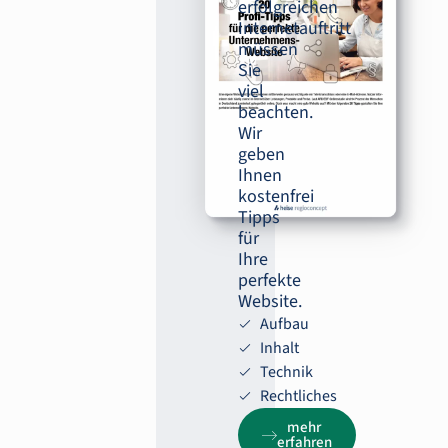
erfolgreichen
Internetauftritt
müssen
Sie
viel
beachten.
Wir
geben
Ihnen
kostenfrei
Tipps
für
Ihre
perfekte
Website.
Aufbau
Inhalt
Technik
Rechtliches
mehr
erfahren