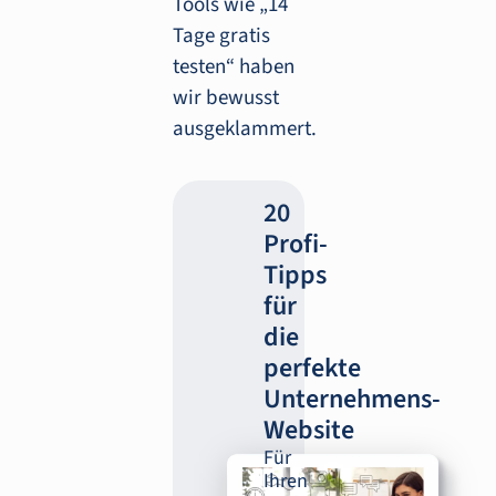
Tools wie „14
Tage gratis
testen“ haben
wir bewusst
ausgeklammert.
20
Profi-
Tipps
für
die
perfekte
Unternehmens-
Website
Für
Ihren