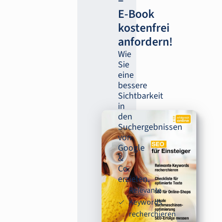
–
E-‍Book
kostenfrei
anfordern!
Wie
Sie
eine
bessere
Sichtbarkeit
in
den
Suchergebnissen
von
Google
&
Co.
erzielen.
Relevante
Keywords
recherchieren