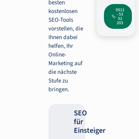
besten
0511
kostenlosen
- 53
52
SEO-Tools
203
vorstellen, die
Ihnen dabei
helfen, Ihr
Online-
Marketing auf
die nächste
Stufe zu
bringen.
SEO
für
Einsteiger