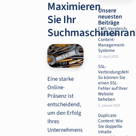
Maximieren
Unsere
Sie Ihr
neuesten
Beiträge
Suchmaschinenran
CMS-Vergleich:
Die besten
Content-
Management-
Systeme
25. April 2025
SSL-
Verbindungsfehler:
So können Sie
Eine starke
einen SSL-
Online-
Fehler auf Ihrer
Website
Präsenz ist
beheben
entscheidend,
2. Januar 2025
um den Erfolg
Duplicate
Content: Wie
Ihres
Sie doppelte
Unternehmens
Inhalte