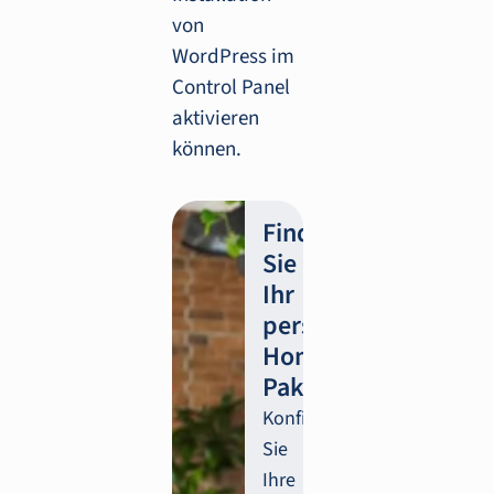
von
WordPress im
Control Panel
aktivieren
können.
Finden
Sie
Ihr
persönliches
Homepage-
Paket!
Konfigurieren
Sie
Ihre