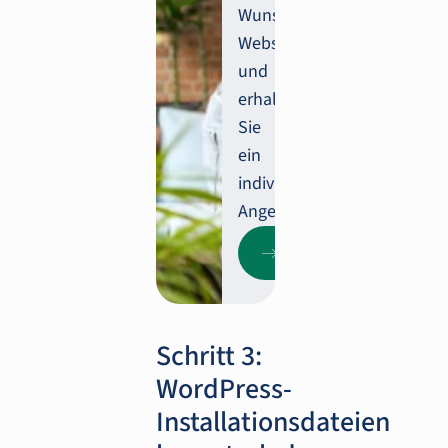
Wunsch-
Website
und
erhalten
Sie
ein
individuelles
Angebot.
Kostenkalkulator
starten
Schritt 3:
WordPress-
Installationsdateien