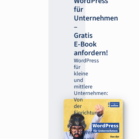
WordPress
für
Unternehmen
–
Gratis
E-‍Book
anfordern!
WordPress
für
kleine
und
mittlere
Unternehmen:
Von
der
Einrichtung
bis
zur
sicheren
Nutzung