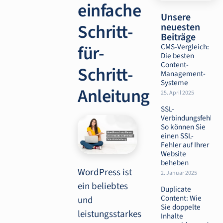
einfache
Unsere
Schritt-
neuesten
Beiträge
für-
CMS-Vergleich:
Die besten
Content-
Schritt-
Management-
Systeme
Anleitung
25. April 2025
SSL-
Verbindungsfehler:
So können Sie
einen SSL-
Fehler auf Ihrer
Website
beheben
WordPress ist
2. Januar 2025
ein beliebtes
Duplicate
Content: Wie
und
Sie doppelte
leistungsstarkes
Inhalte