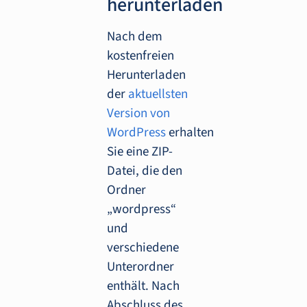
herunterladen
Nach dem
kostenfreien
Herunterladen
der
aktuellsten
Version von
WordPress
erhalten
Sie eine ZIP-
Datei, die den
Ordner
„wordpress“
und
verschiedene
Unterordner
enthält. Nach
Abschluss des