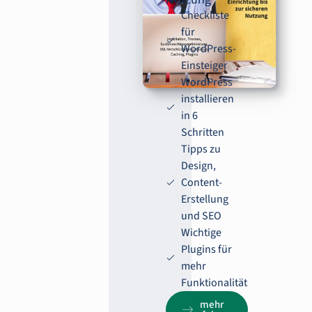
Checkliste
für
WordPress-
Einsteiger
WordPress
installieren
in 6
Schritten
Tipps zu
Design,
Content-
Erstellung
und SEO
Wichtige
Plugins für
mehr
Funktionalität
mehr